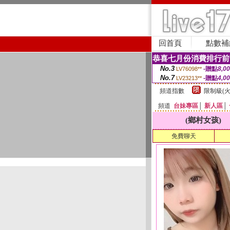
回首頁
點數補
恭喜七月份消費排行前
No.3
-贈點
8,0
LV76098**
No.7
-贈點
4,0
LV23213**
頻道指數
限制級(火
頻道
台妹專區
│
新人區
│
(鄉村女孩)
免費聊天