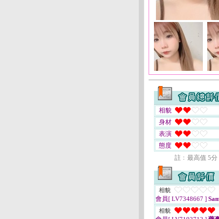
相貌
身材
表演
態度
註﹕最高值 5分
相貌
會員[ LV7348667 ]
Sam
相貌