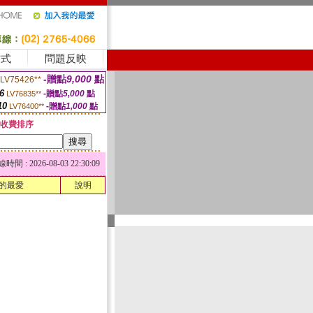
方式
問題反映
-贈點
9,000
點
LV75426**
6
-贈點
5,000
點
LV76835**
10
-贈點
1,000
點
LV76400**
收費排序
 : 2026-08-03 22:30:09
的最愛
說明