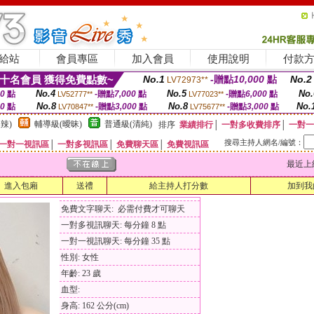
給站
會員專區
加入會員
使用說明
付款
十名會員 獲得免費點數~
No.1
-贈點
10,000
點
No.2
LV72973**
No.4
No.5
No.
00
點
-贈點
7,000
點
-贈點
6,000
點
LV52777**
LV77023**
No.8
No.8
No.
00
點
-贈點
3,000
點
-贈點
3,000
點
LV70847**
LV75677**
辣)
輔導級(曖昧)
普通級(清純)
排序
業績排行
│
一對多收費排序
│
一對一
搜尋主持人網名/編號：
一對一視訊區
│
一對多視訊區
│
免費聊天區
│
免費視訊區
最近上線時間
進入包廂
送禮
給主持人打分數
加到我
免費文字聊天: 必需付費才可聊天
一對多視訊聊天: 每分鐘 8 點
一對一視訊聊天: 每分鐘 35 點
性別: 女性
年齡: 23 歲
血型:
身高: 162 公分(cm)