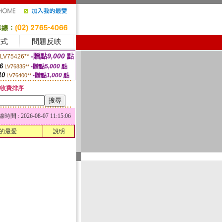
方式
問題反映
-贈點
9,000
點
LV75426**
6
-贈點
5,000
點
LV76835**
10
-贈點
1,000
點
LV76400**
收費排序
 : 2026-08-07 11:15:06
的最愛
說明