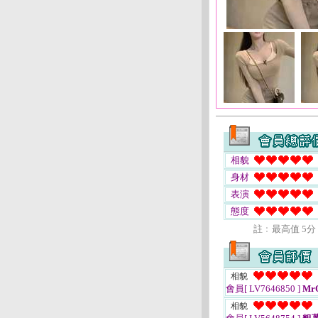
相貌
身材
表演
態度
註﹕最高值 5分
相貌
會員[ LV7646850 ]
Mr
相貌