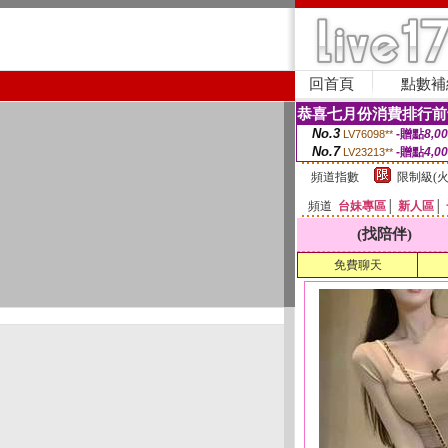
回首頁
點數補
恭喜七月份消費排行前
No.3
-贈點
8,0
LV76098**
No.7
-贈點
4,0
LV23213**
頻道指數
限制級(火
頻道
台妹專區
│
新人區
│
(找陪伴)
免費聊天