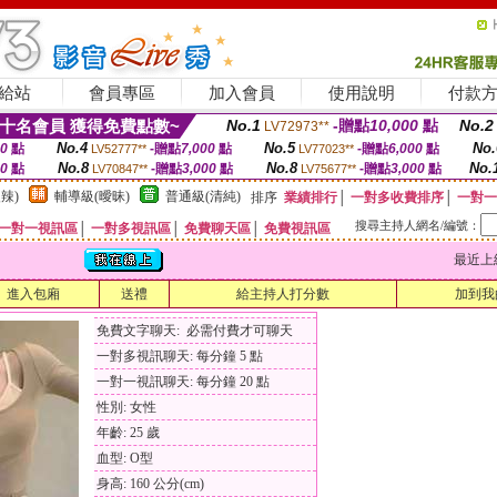
給站
會員專區
加入會員
使用說明
付款
十名會員 獲得免費點數~
No.1
-贈點
10,000
點
No.2
LV72973**
No.4
No.5
No.
00
點
-贈點
7,000
點
-贈點
6,000
點
LV52777**
LV77023**
No.8
No.8
No.
00
點
-贈點
3,000
點
-贈點
3,000
點
LV70847**
LV75677**
辣)
輔導級(曖昧)
普通級(清純)
排序
業績排行
│
一對多收費排序
│
一對一
搜尋主持人網名/編號：
一對一視訊區
│
一對多視訊區
│
免費聊天區
│
免費視訊區
最近上線時間
進入包廂
送禮
給主持人打分數
加到我
免費文字聊天: 必需付費才可聊天
一對多視訊聊天: 每分鐘 5 點
一對一視訊聊天: 每分鐘 20 點
性別: 女性
年齡: 25 歲
血型: O型
身高: 160 公分(cm)