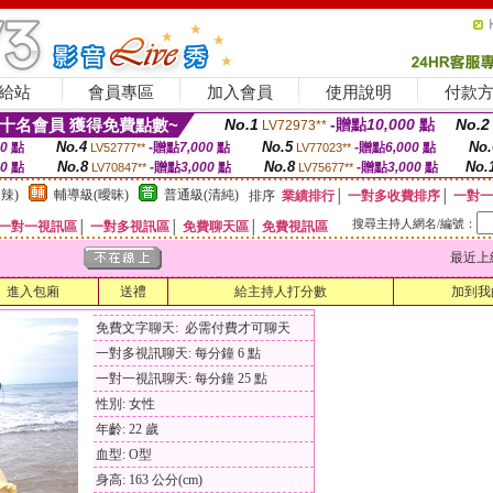
給站
會員專區
加入會員
使用說明
付款
十名會員 獲得免費點數~
No.1
-贈點
10,000
點
No.2
LV72973**
No.4
No.5
No.
00
點
-贈點
7,000
點
-贈點
6,000
點
LV52777**
LV77023**
No.8
No.8
No.
00
點
-贈點
3,000
點
-贈點
3,000
點
LV70847**
LV75677**
辣)
輔導級(曖昧)
普通級(清純)
排序
業績排行
│
一對多收費排序
│
一對一
搜尋主持人網名/編號：
一對一視訊區
│
一對多視訊區
│
免費聊天區
│
免費視訊區
最近上線時間
進入包廂
送禮
給主持人打分數
加到我
免費文字聊天: 必需付費才可聊天
一對多視訊聊天: 每分鐘 6 點
一對一視訊聊天: 每分鐘 25 點
性別: 女性
年齡: 22 歲
血型: O型
身高: 163 公分(cm)