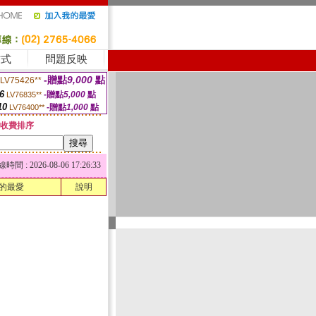
方式
問題反映
-贈點
9,000
點
LV75426**
6
-贈點
5,000
點
LV76835**
10
-贈點
1,000
點
LV76400**
收費排序
 : 2026-08-06 17:26:33
的最愛
說明