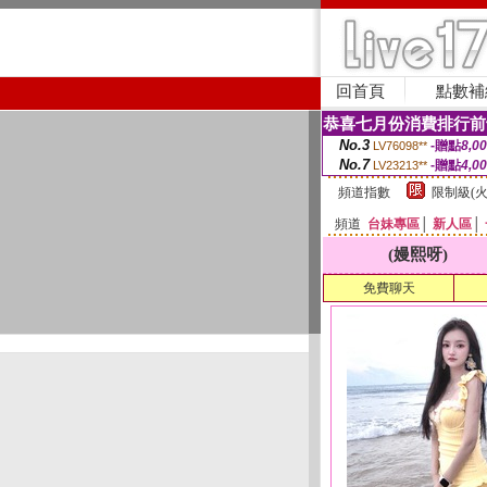
回首頁
點數補
恭喜七月份消費排行前
No.3
-贈點
8,0
LV76098**
No.7
-贈點
4,0
LV23213**
頻道指數
限制級(火
頻道
台妹專區
│
新人區
│
(嫚熙呀)
免費聊天