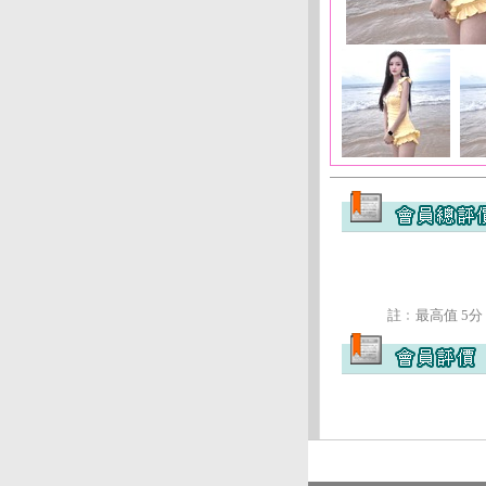
註﹕最高值 5分