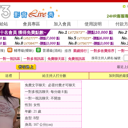
給站
會員專區
加入會員
使用說明
付款
十名會員 獲得免費點數~
No.1
-贈點
10,000
點
No.2
LV72973**
No.4
No.5
No.
00
點
-贈點
7,000
點
-贈點
6,000
點
LV52777**
LV77023**
No.8
No.8
No.
00
點
-贈點
3,000
點
-贈點
3,000
點
LV70847**
LV75677**
辣)
輔導級(曖昧)
普通級(清純)
排序
業績排行
│
一對多收費排序
│
一對一
搜尋主持人網名/編號：
一對一視訊區
│
一對多視訊區
│
免費聊天區
│
免費視訊區
最近上線時間
送禮
給主持人打分數
加到我的最
免費文字聊天: 必需付費才可聊天
一對多視訊聊天: 每分鐘 8 點
一對一視訊聊天: 不開放
性別: 女性
年齡: 21 歲
血型: B型
身高: 167 公分(cm)