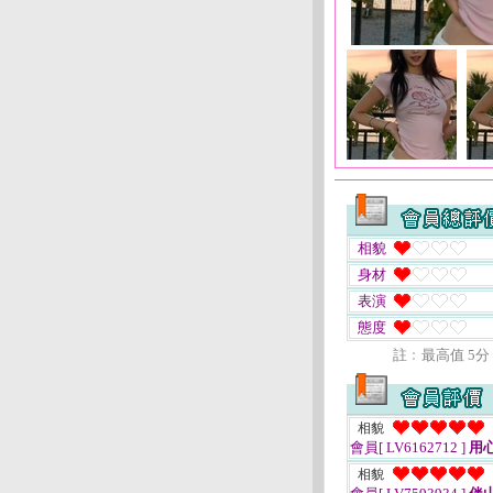
相貌
身材
表演
態度
註﹕最高值 5分
相貌
會員[ LV6162712 ]
用
相貌