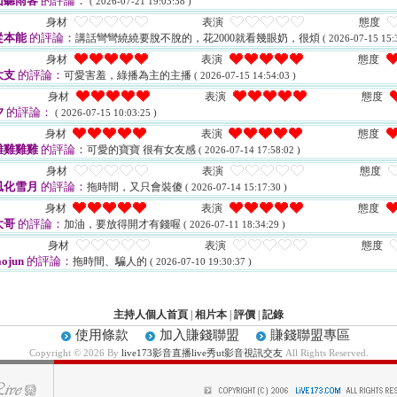
山聽雨客
的評論：
( 2026-07-21 19:03:38 )
身材
表演
態度
從本能
的評論：
講話彎彎繞繞要脫不脫的，花2000就看幾眼奶，很煩
( 2026-07-15 15:
身材
表演
態度
大支
的評論：
可愛害羞，綠播為主的主播
( 2026-07-15 14:54:03 )
身材
表演
態度
夕
的評論：
( 2026-07-15 10:03:25 )
身材
表演
態度
雞雞雞雞
的評論：
可愛的寶寶 很有女友感
( 2026-07-14 17:58:02 )
身材
表演
態度
風化雪月
的評論：
拖時間，又只會裝傻
( 2026-07-14 15:17:30 )
身材
表演
態度
大哥
的評論：
加油，要放得開才有錢喔
( 2026-07-11 18:34:29 )
身材
表演
態度
aojun
的評論：
拖時間、騙人的
( 2026-07-10 19:30:37 )
主持人個人首頁
|
相片本
|
評價
|
記錄
使用條款
加入賺錢聯盟
賺錢聯盟專區
Copyright © 2026 By
live173影音直播live秀ut影音視訊交友
All Rights Reserved.