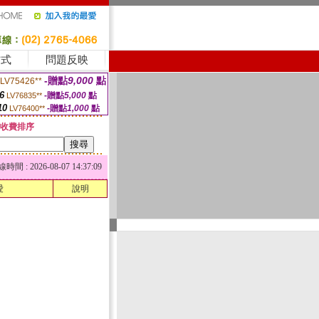
方式
問題反映
-贈點
9,000
點
LV75426**
6
-贈點
5,000
點
LV76835**
10
-贈點
1,000
點
LV76400**
收費排序
 : 2026-08-07 14:37:09
愛
說明