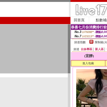
回首頁
點數補
恭喜七月份消費排行前
No.3
-贈點
8,0
LV76098**
No.7
-贈點
4,0
LV23213**
頻道指數
限制級(火
頻道
台妹專區
│
新人區
│
(宜靜)
進入包廂