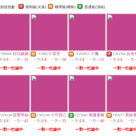
頻道指數
限制級(火辣)
輔導級(曖昧)
普通級(清純)
好玩嫂嫂
梨安
小彌
反差
V290606
V288270
V285852
V262504
對多
8
一對一
35
一對多
8
一對一
50
一對多
8
一對一
15
一對多
8
一對
一對一忙線中
一對一忙線中
一對一忙線中
一對一忙線
甜聲學妹
小可甜心
無鹽薯條
黑絲
V294550
V302109
V273082
V95977
對多
8
一對一
45
一對多
8
一對一
35
一對多
8
一對一
40
一對多
8
一對
一對一忙線中
一對一忙線中
一對一忙線中
一對一忙線