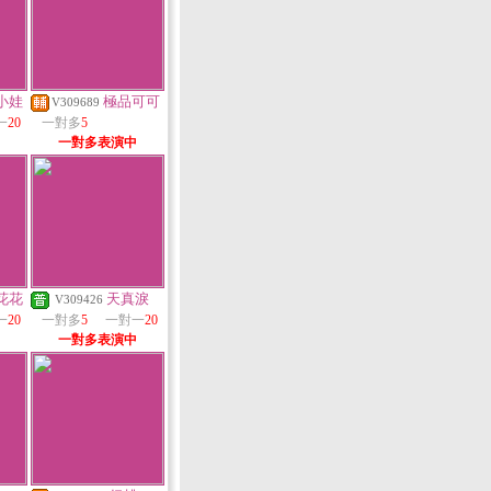
小娃
極品可可
V309689
一
20
一對多
5
一對多表演中
花花
天真淚
V309426
一
20
一對多
5
一對一
20
一對多表演中