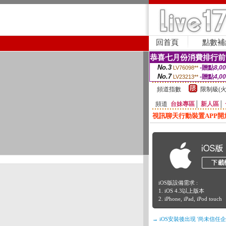
回首頁
點數補
恭喜七月份消費排行前
No.3
-贈點
8,0
LV76098**
No.7
-贈點
4,0
LV23213**
頻道指數
限制級(火
頻道
台妹專區
│
新人區
│
視訊聊天行動裝置APP開
iOS版設備需求 :
1. iOS 4.3以上版本
2. iPhone, iPad, iPod touch
→ iOS安裝後出現 '尚未信任