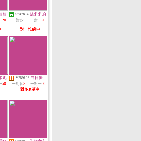
糖糖
錢多多的
V307634
一
20
一對多
5
一對一
20
中
一對一忙線中
米妮
白日夢
V289898
一
50
一對多
8
一對一
50
一對多表演中