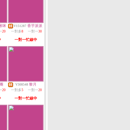
啾咪
香芋派派
V151287
一
20
一對多
8
一對一
30
中
一對一忙線中
團
黎月
V308548
一
20
一對多
5
一對一
20
中
一對一忙線中