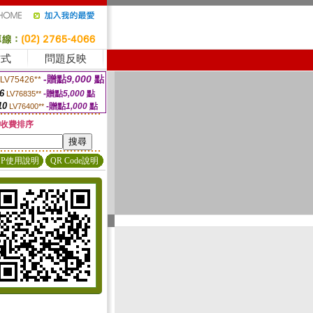
方式
問題反映
-贈點
9,000
點
LV75426**
6
-贈點
5,000
點
LV76835**
10
-贈點
1,000
點
LV76400**
收費排序
PP使用說明
QR Code說明