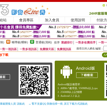
給站
會員專區
加入會員
使用說明
付款
十名會員 獲得免費點數~
No.1
-贈點
10,000
點
No.2
LV72973**
No.4
No.5
No.
00
點
-贈點
7,000
點
-贈點
6,000
點
LV52777**
LV77023**
No.8
No.8
No.
00
點
-贈點
3,000
點
-贈點
3,000
點
LV70847**
LV75677**
辣)
輔導級(曖昧)
普通級(清純)
排序
業績排行
│
一對多收費排序
│
一對一
搜尋主持人網名/編號：
一對一視訊區
│
一對多視訊區
│
免費聊天區
│
免費視訊區
放下載
A
Android版設備需求 :
1. ARMv7處理器, 550MHz以上cpu
2. 256MB以上記憶體
3. Android 2.2 以上
企業級開發人員' 請點此
→ 暫不支援QQ 與微信掃一掃, 其它下載方式請點此